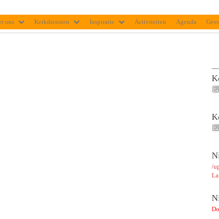
r ons
Kerkdiensten
Inspiratie
Activiteiten
Agenda
Gev
K
K
N
/u
La
N
Do