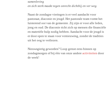
samenleving
en zich sterk maakt tegen onrecht dichtbij en ver weg.
Naast de zondagse vieringen is er veel aandacht voor
pastoraat, diaconie en jeugd. Het pastorale team vormt het
luisterend oor van de gemeente. Zij zijn er voor alle leden,
jong en oud. De diaconie richt zich op mensen die financiële
en materiële hulp nodig hebben. Aandacht voor de jeugd is
er door open te staan voor vernieuwing, zonder de tradities
uit het oog te verliezen.
Nieuwsgierig geworden? Loop gerust eens binnen op
zondagmorgen of bij één van onze andere
activiteiten
door
de week!