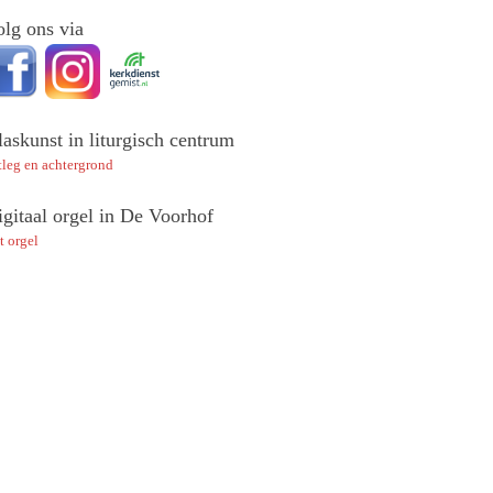
olg ons via
askunst in liturgisch centrum
tleg en achtergrond
igitaal orgel in De Voorhof
t orgel