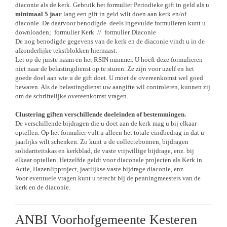
diaconie als de kerk. Gebruik het formulier Periodieke gift in geld als u
minimaal 5 jaar
lang een gift in geld wilt doen aan kerk en/of
diaconie. De daarvoor benodigde deels ingevulde formulieren kunt u
downloaden; formulier Kerk // formulier Diaconie
De nog benodigde gegevens van de kerk en de diaconie vindt u in de
afzonderlijke tekstblokken hiernaast.
Let op de juiste naam en het RSIN nummer. U hoeft deze formulieren
niet naar de belastingdienst op te sturen. Ze zijn voor uzelf en het
goede doel aan wie u de gift doet. U moet de overeenkomst wel goed
bewaren. Als de belastingdienst uw aangifte wil controleren, kunnen zij
om de schriftelijke overeenkomst vragen.
Clustering giften verschillende doeleinden of bestemmingen.
De verschillende bijdragen die u doet aan de kerk mag u bij elkaar
optellen. Op het formulier vult u alleen het totale eindbedrag in dat u
jaarlijks wilt schenken. Zo kunt u de collectebonnen, bijdragen
solidariteitskas en kerkblad, de vaste vrijwillige bijdrage, enz. bij
elkaar optellen. Hetzelfde geldt voor diaconale projecten als Kerk in
Actie, Hazenlipproject, jaarlijkse vaste bijdrage diaconie, enz.
Voor eventuele vragen kunt u terecht bij de penningmeesters van de
kerk en de diaconie.
ANBI Voorhofgemeente Kesteren