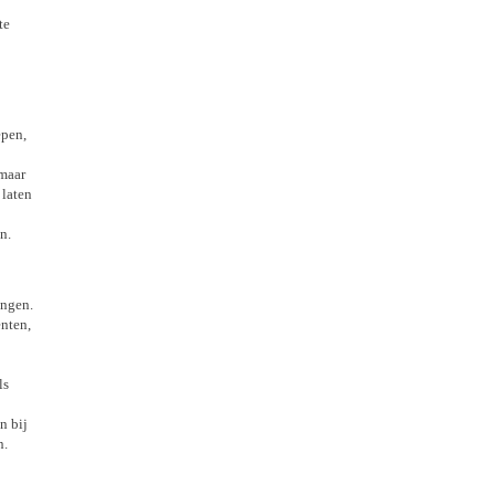
te
epen,
 maar
 laten
n.
engen.
nten,
ls
n bij
n.