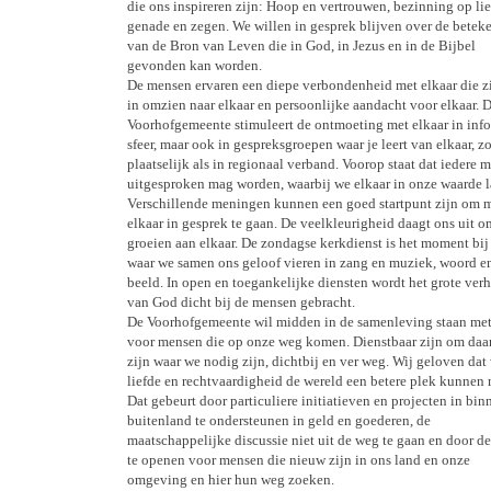
die ons inspireren zijn: Hoop en vertrouwen, bezinning op lie
genade en zegen. We willen in gesprek blijven over de betek
van de Bron van Leven die in God, in Jezus en in de Bijbel
gevonden kan worden.
De mensen ervaren een diepe verbondenheid met elkaar die zi
in omzien naar elkaar en persoonlijke aandacht voor elkaar. 
Voorhofgemeente stimuleert de ontmoeting met elkaar in inf
sfeer, maar ook in gespreksgroepen waar je leert van elkaar, z
plaatselijk als in regionaal verband. Voorop staat dat iedere 
uitgesproken mag worden, waarbij we elkaar in onze waarde l
Verschillende meningen kunnen een goed startpunt zijn om 
elkaar in gesprek te gaan. De veelkleurigheid daagt ons uit o
groeien aan elkaar. De zondagse kerkdienst is het moment bij 
waar we samen ons geloof vieren in zang en muziek, woord e
beeld. In open en toegankelijke diensten wordt het grote verh
van God dicht bij de mensen gebracht.
De Voorhofgemeente wil midden in de samenleving staan met
voor mensen die op onze weg komen. Dienstbaar zijn om daar
zijn waar we nodig zijn, dichtbij en ver weg. Wij geloven dat
liefde en rechtvaardigheid de wereld een betere plek kunnen
Dat gebeurt door particuliere initiatieven en projecten in bin
buitenland te ondersteunen in geld en goederen, de
maatschappelijke discussie niet uit de weg te gaan en door de
te openen voor mensen die nieuw zijn in ons land en onze
omgeving en hier hun weg zoeken.