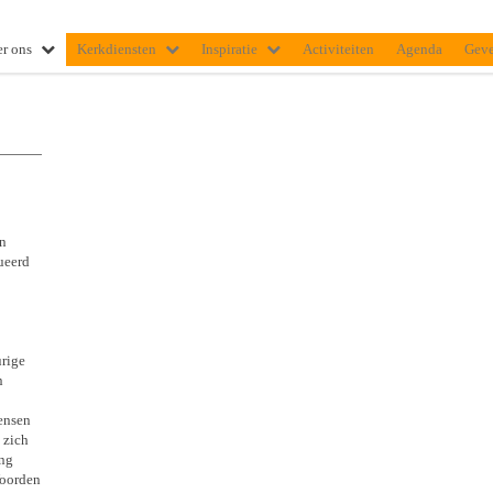
r ons
Kerkdiensten
Inspiratie
Activiteiten
Agenda
Gev
an
ueerd
urige
n
ensen
 zich
ing
Woorden