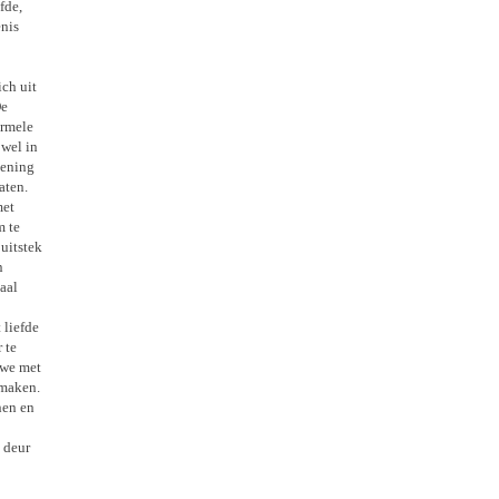
fde,
enis
ch uit
De
ormele
owel in
mening
aten.
met
m te
uitstek
n
aal
 liefde
 te
 we met
 maken.
nen en
 deur