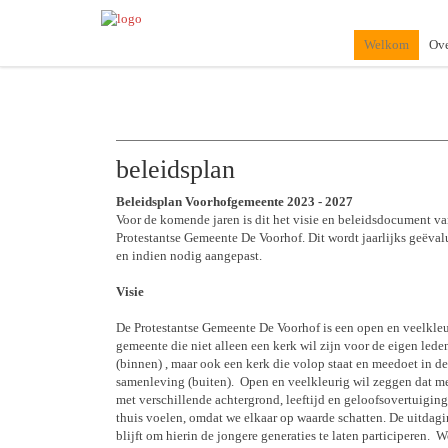
Welkom
Ove
beleidsplan
Beleidsplan Voorhofgemeente 2023 - 2027
Voor de komende jaren is dit het visie en beleidsdocument v
Protestantse Gemeente De Voorhof. Dit wordt jaarlijks geëval
en indien nodig aangepast.
Visie
De Protestantse Gemeente De Voorhof is een open en veelkle
gemeente die niet alleen een kerk wil zijn voor de eigen lede
(binnen) , maar ook een kerk die volop staat en meedoet in de
samenleving (buiten). Open en veelkleurig wil zeggen dat m
met verschillende achtergrond, leeftijd en geloofsovertuiging
thuis voelen, omdat we elkaar op waarde schatten. De uitdag
blijft om hierin de jongere generaties te laten participeren. 