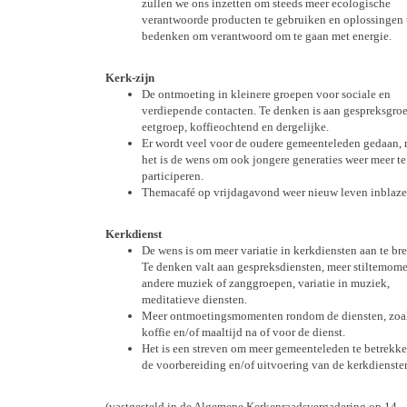
zullen we ons inzetten om steeds meer ecologische
verantwoorde producten te gebruiken en oplossingen 
bedenken om verantwoord om te gaan met energie.
Kerk-zijn
De ontmoeting in kleinere groepen voor sociale en
verdiepende contacten. Te denken is aan gespreksgro
eetgroep, koffieochtend en dergelijke.
Er wordt veel voor de oudere gemeenteleden gedaan,
het is de wens om ook jongere generaties weer meer te
participeren.
Themacafé op vrijdagavond weer nieuw leven inblaze
Kerkdienst
De wens is om meer variatie in kerkdiensten aan te br
Te denken valt aan gespreksdiensten, meer stiltemome
andere muziek of zanggroepen, variatie in muziek,
meditatieve diensten.
Meer ontmoetingsmomenten rondom de diensten, zoa
koffie en/of maaltijd na of voor de dienst.
Het is een streven om meer gemeenteleden te betrekke
de voorbereiding en/of uitvoering van de kerkdienste
(vastgesteld in de Algemene Kerkenraadsvergadering op 14