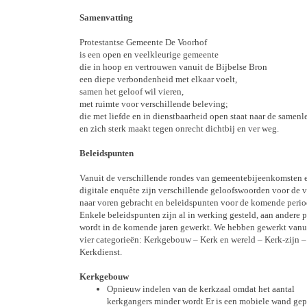
Samenvatting
Protestantse Gemeente De Voorhof
is een open en veelkleurige gemeente
die in hoop en vertrouwen vanuit de Bijbelse Bron
een diepe verbondenheid met elkaar voelt,
samen het geloof wil vieren,
met ruimte voor verschillende beleving;
die met liefde en in dienstbaarheid open staat naar de samen
en zich sterk maakt tegen onrecht dichtbij en ver weg.
Beleidspunten
Vanuit de verschillende rondes van gemeentebijeenkomsten 
digitale enquête zijn verschillende geloofswoorden voor de v
naar voren gebracht en beleidspunten voor de komende perio
Enkele beleidspunten zijn al in werking gesteld, aan andere 
wordt in de komende jaren gewerkt. We hebben gewerkt vanu
vier categorieën: Kerkgebouw – Kerk en wereld – Kerk-zijn –
Kerkdienst.
Kerkgebouw
Opnieuw indelen van de kerkzaal omdat het aantal
kerkgangers minder wordt Er is een mobiele wand gepl