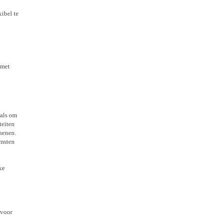
xibel te
n
 met
 als om
teiten
henen.
omsten
ke
rvoor