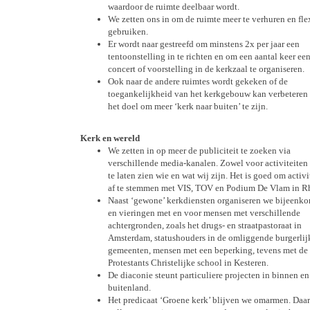
waardoor de ruimte deelbaar wordt.
We zetten ons in om de ruimte meer te verhuren en fle
gebruiken.
Er wordt naar gestreefd om minstens 2x per jaar een
tentoonstelling in te richten en om een aantal keer ee
concert of voorstelling in de kerkzaal te organiseren.
Ook naar de andere ruimtes wordt gekeken of de
toegankelijkheid van het kerkgebouw kan verbeteren
het doel om meer ‘kerk naar buiten’ te zijn.
Kerk en wereld
We zetten in op meer de publiciteit te zoeken via
verschillende media-kanalen. Zowel voor activiteiten
te laten zien wie en wat wij zijn. Het is goed om activi
af te stemmen met VIS, TOV en Podium De Vlam in R
Naast ‘gewone’ kerkdiensten organiseren we bijeenk
en vieringen met en voor mensen met verschillende
achtergronden, zoals het drugs- en straatpastoraat in
Amsterdam, statushouders in de omliggende burgerlij
gemeenten, mensen met een beperking, tevens met de
Protestants Christelijke school in Kesteren.
De diaconie steunt particuliere projecten in binnen en
buitenland.
Het predicaat ‘Groene kerk’ blijven we omarmen. Daa