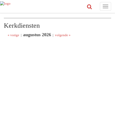
Toggle
naviga
Kerkdiensten
augustus 2026
« vorige
|
|
volgende »