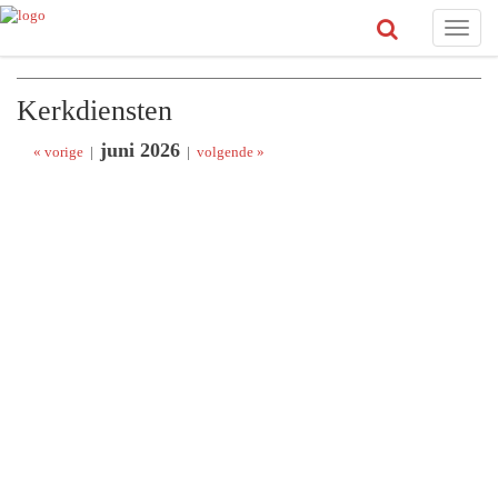
Toggle
naviga
Kerkdiensten
juni 2026
« vorige
|
|
volgende »