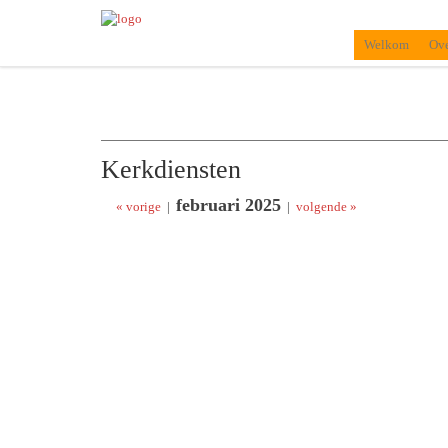
Welkom
Ove
Kerkdiensten
februari 2025
« vorige
|
|
volgende »