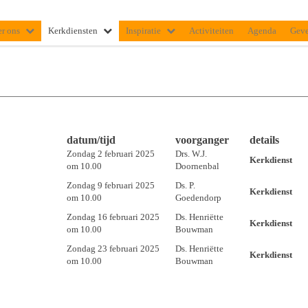
r ons
Kerkdiensten
Inspiratie
Activiteiten
Agenda
Gev
datum/tijd
voorganger
details
Zondag 2 februari 2025
Drs. W.J.
Kerkdienst
om 10.00
Doornenbal
Zondag 9 februari 2025
Ds. P.
Kerkdienst
om 10.00
Goedendorp
Zondag 16 februari 2025
Ds. Henriëtte
Kerkdienst
om 10.00
Bouwman
Zondag 23 februari 2025
Ds. Henriëtte
Kerkdienst
om 10.00
Bouwman