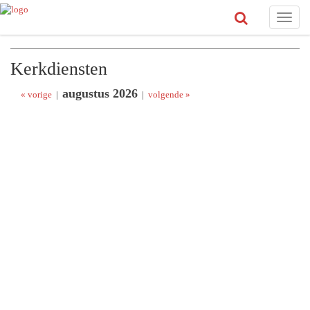
Toggle
naviga
Kerkdiensten
augustus 2026
« vorige
|
|
volgende »