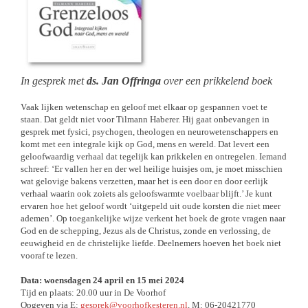
In gesprek met
ds. Jan Offringa
over een prikkelend boek
Vaak lijken wetenschap en geloof met elkaar op gespannen voet te
staan. Dat geldt niet voor Tilmann Haberer. Hij gaat onbevangen in
gesprek met fysici, psychogen, theologen en neurowetenschappers en
komt met een integrale kijk op God, mens en wereld. Dat levert een
geloofwaardig verhaal dat tegelijk kan prikkelen en ontregelen. Iemand
schreef: ‘Er vallen her en der wel heilige huisjes om, je moet misschien
wat gelovige bakens verzetten, maar het is een door en door eerlijk
verhaal waarin ook zoiets als geloofswarmte voelbaar blijft.’ Je kunt
ervaren hoe het geloof wordt ‘uitgepeld uit oude korsten die niet meer
ademen’. Op toegankelijke wijze verkent het boek de grote vragen naar
God en de schepping, Jezus als de Christus, zonde en verlossing, de
eeuwigheid en de christelijke liefde. Deelnemers hoeven het boek niet
vooraf te lezen.
Data: woensdagen 24 april en 15 mei 2024
Tijd en plaats: 20.00 uur in De Voorhof
Opgeven via E:
gesprek@voorhofkesteren.nl
, M: 06-20421770