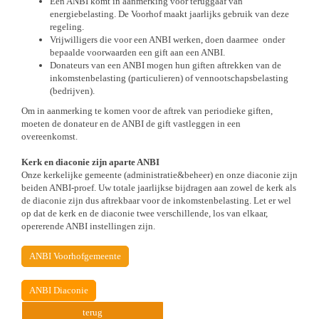
Een ANBI komt in aanmerking voor teruggaaf van
energiebelasting. De Voorhof maakt jaarlijks gebruik van deze
regeling.
Vrijwilligers die voor een ANBI werken, doen daarmee onder
bepaalde voorwaarden een gift aan een ANBI.
Donateurs van een ANBI mogen hun giften aftrekken van de
inkomstenbelasting (particulieren) of vennootschapsbelasting
(bedrijven).
Om in aanmerking te komen voor de aftrek van periodieke giften,
moeten de donateur en de ANBI de gift vastleggen in een
overeenkomst.
Kerk en diaconie zijn aparte ANBI
Onze kerkelijke gemeente (administratie&beheer) en onze diaconie zijn
beiden ANBI-proef. Uw totale jaarlijkse bijdragen aan zowel de kerk als
de diaconie zijn dus aftrekbaar voor de inkomstenbelasting. Let er wel
op dat de kerk en de diaconie twee verschillende, los van elkaar,
opererende ANBI instellingen zijn.
ANBI Voorhofgemeente
ANBI Diaconie
terug