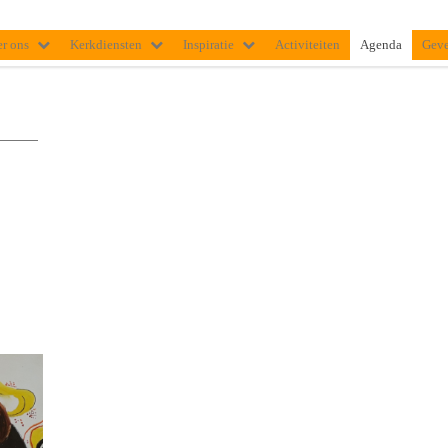
r ons
Kerkdiensten
Inspiratie
Activiteiten
Agenda
Gev