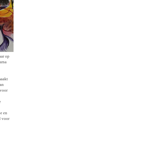
aar op
arna
maakt
kan
 voor
e
je en
d voor